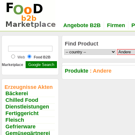
Angebote B2B
Firmen
P
Find Product
Web
Food B2B
Marketplace
Produkte
: Andere
Erzeugnisse Akten
Bäckerei
Chilled Food
Dienstleistungen
Fertiggericht
Fleisch
Gefrierware
Gemüsegärtnerei