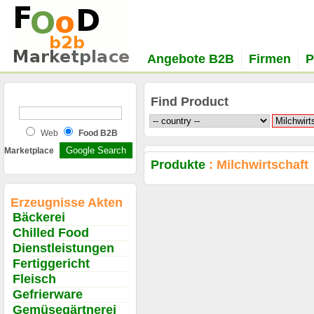
Angebote B2B
Firmen
P
Find Product
Web
Food B2B
Marketplace
Produkte
: Milchwirtschaft
Erzeugnisse Akten
Bäckerei
Chilled Food
Dienstleistungen
Fertiggericht
Fleisch
Gefrierware
Gemüsegärtnerei