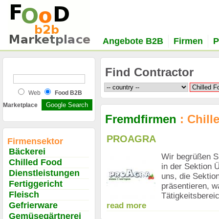
Angebote B2B
Firmen
P
Find Contractor
Web
Food B2B
Marketplace
Fremdfirmen
: Chill
PROAGRA
Firmensektor
Bäckerei
Wir begrüßen S
Chilled Food
in der Sektion
Dienstleistungen
uns, die Sektio
Fertiggericht
präsentieren, w
Fleisch
Tätigkeitsbereic
Gefrierware
read more
Gemüsegärtnerei