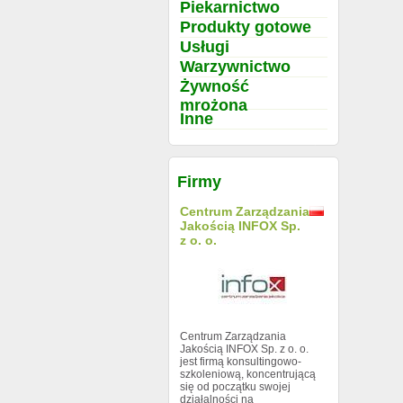
Piekarnictwo
Produkty gotowe
Usługi
Warzywnictwo
Żywność
mrożona
Inne
Firmy
Centrum Zarządzania
Jakością INFOX Sp.
z o. o.
Centrum Zarządzania
Jakością INFOX Sp. z o. o.
jest firmą konsultingowo-
szkoleniową, koncentrującą
się od początku swojej
działalności na