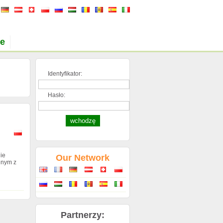
je
Identyfikator:
Hasło:
ie
Our Network
dnym z
Partnerzy: