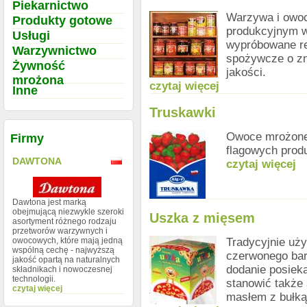
Piekarnictwo
Warzywa i owoc
Produkty gotowe
produkcyjnym w
Usługi
wypróbowane rec
Warzywnictwo
spożywcze o z
Żywność
jakości.
mrożona
czytaj więcej
Inne
Truskawki
Owoce mrożone 
Firmy
flagowych prod
DAWTONA
czytaj więcej
Dawtona jest marką
obejmującą niezwykle szeroki
Uszka z mięsem
asortyment różnego rodzaju
przetworów warzywnych i
owocowych, które mają jedną
Tradycyjnie uży
wspólną cechę - najwyższą
czerwonego bar
jakość opartą na naturalnych
dodanie posieka
składnikach i nowoczesnej
technologii.
stanowić także
czytaj więcej
masłem z bułką 