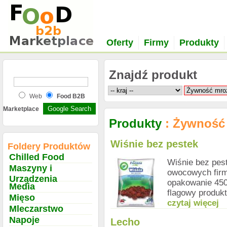
Oferty
Firmy
Produkty
Znajdź produkt
Web
Food B2B
Marketplace
Produkty
: Żywność
Wiśnie bez pestek
Foldery Produktów
Chilled Food
Wiśnie bez pes
Maszyny i
owocowych firm
Urządzenia
opakowanie 450 
Media
flagowy produk
Mięso
czytaj więcej
Mleczarstwo
Napoje
Lecho