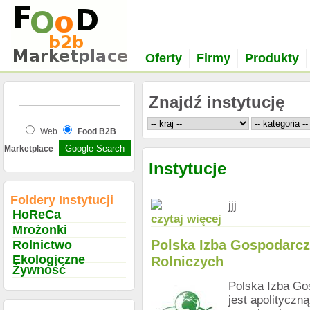
Oferty
Firmy
Produkty
Znajdź instytucję
Web
Food B2B
Marketplace
Instytucje
Foldery Instytucji
jjj
HoReCa
czytaj więcej
Mrożonki
Polska Izba Gospodarcz
Rolnictwo
Ekologiczne
Rolniczych
Żywność
Polska Izba Go
jest apolityczn