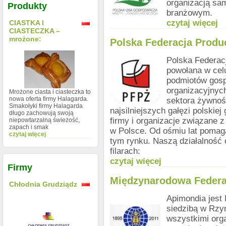
organizacją sa
Produkty
branżowym.
czytaj więcej
CIASTKA I
CIASTECZKA –
mrożone:
Polska Federacja Prod
Polska Federac
powołana w cel
podmiotów gosp
organizacyjnyc
Mrożone ciasta i ciasteczka to
nowa oferta firmy Halagarda.
sektora żywnoś
Smakołyki firmy Halagarda
najsilniejszych gałęzi polski
długo zachowują swoją
firmy i organizacje związane
niepowtarzalną świeżość,
zapach i smak
w Polsce. Od ośmiu lat pomag
czytaj więcej
tym rynku. Naszą działalność
filarach:
czytaj więcej
Firmy
Międzynarodowa Federa
Chłodnia Grudziądz
Apimondia jest
siedzibą w Rzy
wszystkimi orga