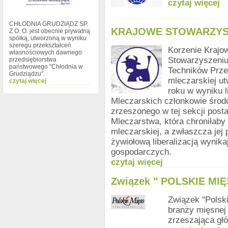
czytaj więcej
CHŁODNIA GRUDZIĄDZ SP.
KRAJOWE STOWARZYS
Z O. O. jest obecnie prywatną
spółką, utworzoną w wyniku
szeregu przekształceń
Korzenie Krajo
własnościowych dawnego
Stowarzyszeniu
przedsiębiorstwa
państwowego "Chłodnia w
Techników Prz
Grudziądzu".
mleczarskiej u
czytaj więcej
roku w wyniku l
Mleczarskich członkowie środ
zrzeszonego w tej sekcji post
Mleczarstwa, która chroniłab
mleczarskiej, a zwłaszcza jej 
żywiołową liberalizacją wynik
gospodarczych.
czytaj więcej
Związek " POLSKIE MI
Związek "Polski
branży mięsnej 
zrzeszająca głó