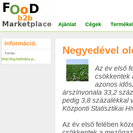
Ajánlat
Cégek
Terméke
Információ.
Negyedével ol
Forrás::
http://vg.hu/index.p...
Az év első f
csökkentek 
azonos idős
árszínvonala 33,2 száza
pedig 3,8 százalékkal v
Központi Statisztikai H
Az év első felében köz
csökkentek a mezőgazd