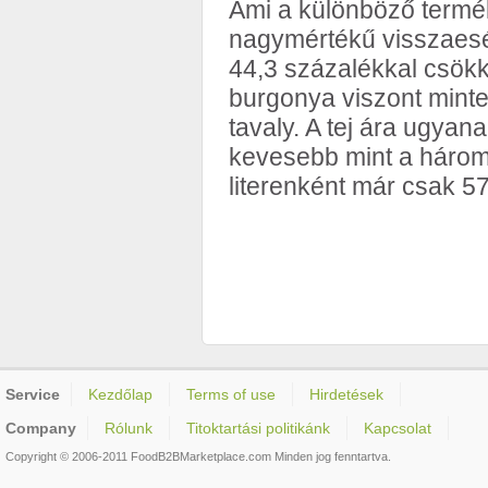
Ami a különböző termékc
nagymértékű visszaesés
44,3 százalékkal csökk
burgonya viszont minte
tavaly. A tej ára ugyan
kevesebb mint a háromn
literenként már csak 57 
Service
Kezdőlap
Terms of use
Hirdetések
Company
Rólunk
Titoktartási politikánk
Kapcsolat
Copyright © 2006-2011 FoodB2BMarketplace.com Minden jog fenntartva.