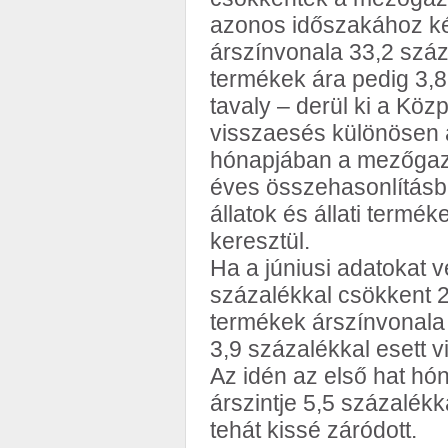
azonos időszakához ké
árszínvonala 33,2 százal
termékek ára pedig 3,8
tavaly – derül ki a Közp
visszaesés különösen a
hónapjában a mezőgazd
éves összehasonlításba
állatok és állati term
keresztül.
Ha a júniusi adatokat 
százalékkal csökkent 2
termékek árszínvonala 1
3,9 százalékkal esett v
Az idén az első hat hó
árszintje 5,5 százalékk
tehát kissé záródott.