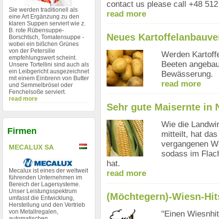
contact us please call +48 51
Sie werden traditionell als
read more
eine Art Ergänzung zu den
klaren Suppen serviert wie z.
B. rote Rübensuppe-
Neues Kartoffelanbauve
Borschtsch, Tomatensuppe -
wobei ein bißchen Grünes
von der Petersilie
Werden Kartoffe
empfehlungswert scheint.
Beeten angebaut
Unsere Tortellini sind auch als
ein Leibgericht ausgezeichnet
Bewässerung.
mit einem Einbrenn von Butter
read more
und Semmelbrösel oder
Fenchelsoße serviert.
read more
Sehr gute Maisernte in
Wie die Landwi
Firmen
mitteilt, hat d
vergangenen Wo
MECALUX SA
sodass im Flach
hat.
Mecalux ist eines der weltweit
read more
führenden Unternehmen im
Bereich der Lagersysteme.
Unser Leistungsspektrum
(Möchtegern)-Wiesn-Hit
umfasst die Entwicklung,
Herstellung und den Vertrieb
von Metallregalen,
"Einen Wiesnhi
automatischen