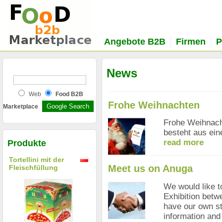
Angebote B2B
Firmen
P
News
Web
Food B2B
Frohe Weihnachten
Marketplace
Frohe Weihnach
besteht aus e
read more
Produkte
Tortellini mit der
Meet us on Anuga
Fleischfüllung
We would like t
Exhibition betw
have our own st
information and