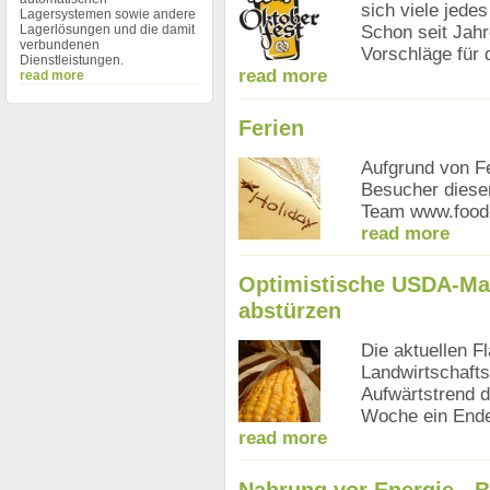
sich viele jede
Lagersystemen sowie andere
Lagerlösungen und die damit
Schon seit Jahr
verbundenen
Vorschläge für 
Dienstleistungen.
read more
read more
Ferien
Aufgrund von Fe
Besucher diesen
Team www.food
read more
Optimistische USDA-Ma
abstürzen
Die aktuellen 
Landwirtschafts
Aufwärtstrend 
Woche ein End
read more
Nahrung vor Energie - 