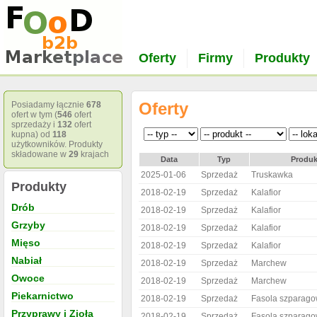
Oferty
Firmy
Produkty
Oferty
Posiadamy łącznie
678
ofert w tym (
546
ofert
sprzedaży i
132
ofert
kupna) od
118
użytkowników. Produkty
składowane w
29
krajach
Data
Typ
Produk
2025-01-06
Sprzedaż
Truskawka
Produkty
2018-02-19
Sprzedaż
Kalafior
Drób
2018-02-19
Sprzedaż
Kalafior
Grzyby
2018-02-19
Sprzedaż
Kalafior
Mięso
2018-02-19
Sprzedaż
Kalafior
Nabiał
2018-02-19
Sprzedaż
Marchew
Owoce
2018-02-19
Sprzedaż
Marchew
Piekarnictwo
2018-02-19
Sprzedaż
Fasola szparag
Przyprawy i Zioła
2018-02-19
Sprzedaż
Fasola szparag