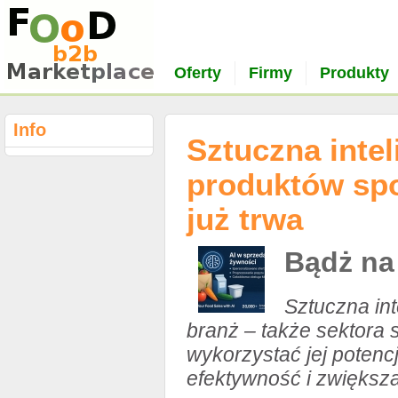
Oferty
Firmy
Produkty
Info
Sztuczna inte
produktów spo
już trwa
Bądż na
Sztuczna int
branż – także sektora 
wykorzystać jej potenc
efektywność i zwiększ