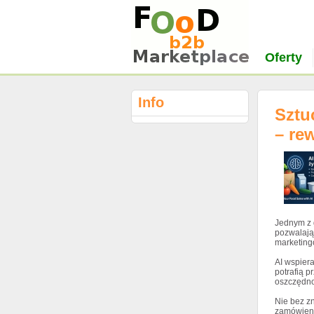
Oferty
Info
Sztu
– rew
Jednym z 
pozwalają
marketingo
AI wspier
potrafią p
oszczędno
Nie bez zn
zamówienia