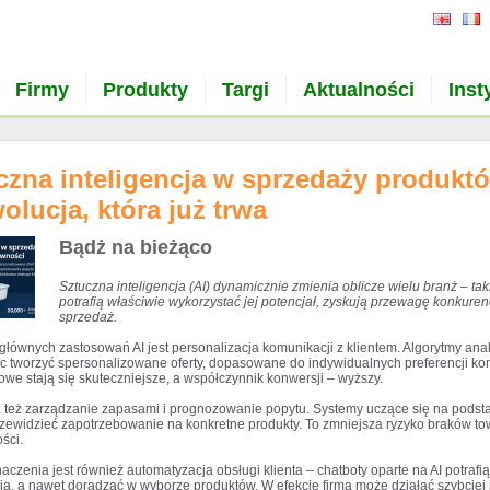
Firmy
Produkty
Targi
Aktualności
Inst
czna inteligencja w sprzedaży produk
olucja, która już trwa
Bądż na bieżąco
Sztuczna inteligencja (AI) dynamicznie zmienia oblicze wielu branż – ta
potrafią właściwie wykorzystać jej potencjał, zyskują przewagę konkure
sprzedaż.
głównych zastosowań AI jest personalizacja komunikacji z klientem. Algorytmy an
c tworzyć spersonalizowane oferty, dopasowane do indywidualnych preferencji k
we stają się skuteczniejsze, a współczynnik konwersji – wyższy.
a też zarządzanie zapasami i prognozowanie popytu. Systemy uczące się na podsta
rzewidzieć zapotrzebowanie na konkretne produkty. To zmniejsza ryzyko braków tow
ści.
aczenia jest również automatyzacja obsługi klienta – chatboty oparte na AI potra
, a nawet doradzać w wyborze produktów. W efekcie firma może działać szybciej i 