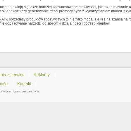
ncie pojawiają się także bardziej zaawansowane możliwości, jak rozpoznawanie o
h sklepowych czy generowanie treści promocyjnych z wykorzystaniem modeli języ
 AI w sprzedaży produktów spożywczych to nie tylko moda, ale realna szansa na r
e dopasowanie narzędzi do specyfiki działalności i potrzeb klientów.
nia z serwisu
Reklamy
ności
Kontakt
zystkie prawa zastrzeżone.