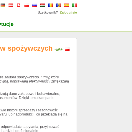
Użytkownik?
Zaloguj się
ytucje
tów spożywczych
-a
A+
kże sektora spożywczego. Firmy, które
ncyjną, poprawiają efektywność i zwiększają
alizują dane zakupowe i behawioralne,
onsumentów. Dzięki temu kampanie
wie historii sprzedaży i sezonowości
aru lub nadprodukcji, co przekłada się na
fią odpowiadać na pytania, przyjmować
bardziej profesjonalnie.