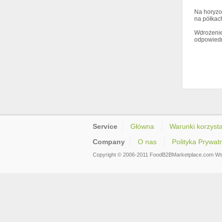
Na horyzo
na półkac
Wdrożenie
odpowiedni
Service
Główna
Warunki korzysta
Company
O nas
Polityka Prywat
Copyright © 2006-2011 FoodB2BMarketplace.com Ws