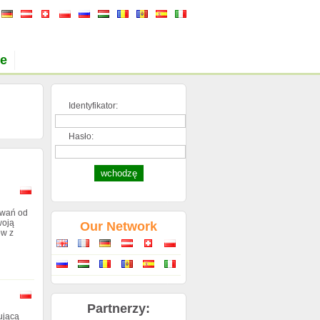
je
Identyfikator:
Hasło:
owań od
woją
Our Network
ów z
Partnerzy:
ującą