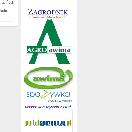
zowanych
koło