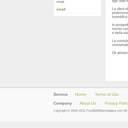
agli Stati
email:
La sfera d
email
protezione
scientific
In prospet
rischio ne
e della sa
La consule
consumator
Gli alimen
Service
Home
Terms of Use
Company
About Us
Privacy Polic
Copyright © 2006-2011 FoodB2BMarketplace.com All r