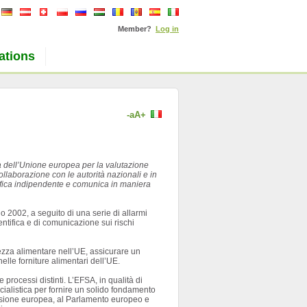
Member?
Log in
ations
-a
A+
ta dell’Unione europea per la valutazione
collaborazione con le autorità nazionali e in
tifica indipendente e comunica in maniera
o 2002, a seguito di una serie di allarmi
entifica e di comunicazione sui rischi
rezza alimentare nell’UE, assicurare un
nelle forniture alimentari dell’UE.
processi distinti. L’EFSA, in qualità di
cialistica per fornire un solido fondamento
mmissione europea, al Parlamento europeo e