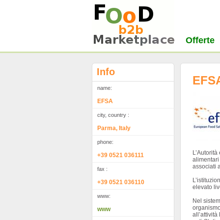
Offerte
Info
EFS
name:
EFSA
city, country :
Parma, Italy
phone:
L’Autorità
+39 0521 036111
alimentari
associati 
fax :
L’istituzi
+39 0521 036110
elevato li
www:
Nel sistem
organismo 
www
all’attivi