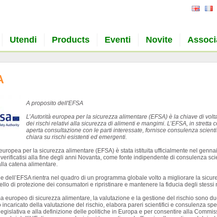
Utendi
Products
Eventi
Novite
Associ
A
A proposito dell'EFSA
L’Autorità europea per la sicurezza alimentare (EFSA) è la chiave di vol
dei rischi relativi alla sicurezza di alimenti e mangimi. L’EFSA, in stretta 
aperta consultazione con le parti interessate, fornisce consulenza scien
chiara su rischi esistenti ed emergenti.
 europea per la sicurezza alimentare (EFSA) è stata istituita ufficialmente nel gennai
 verificatisi alla fine degli anni Novanta, come fonte indipendente di consulenza sci
alla catena alimentare.
one dell’EFSA rientra nel quadro di un programma globale volto a migliorare la sicu
vello di protezione dei consumatori e ripristinare e mantenere la fiducia degli stessi 
a europeo di sicurezza alimentare, la valutazione e la gestione del rischio sono due 
incaricato della valutazione del rischio, elabora pareri scientifici e consulenza spe
tà legislativa e alla definizione delle politiche in Europa e per consentire alla Co