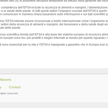
 membri dell’UE di assumere decisioni tempestive ed efficaci nella gestione del risch
i competenza dell’EFSA include la sicurezza di alimenti e mangimi, l’alimentazione, 
 e la salute delle piante. In tutti questi settori l’impegno cruciale dell’EFSA è quell
a e comunicare in maniera chiara basandosi sulle informazioni e sui dati scientifici p
tiva l’EFSA intende essere riconosciuta a livello internazionale come l’organismo eu
i settori della sicurezza di alimenti e mangimi, del benessere e della salute degli an
lute delle piante.
nza scientifica fornita dall’EFSA è alla base del sistema europeo di sicurezza alim
i europei sono tra i più protetti e meglio informati al mondo per quanto riguarda i r
ti sono essenziali per la vita e l’EFSA è impegnata a garantire che in Europa essi si
Adverts
y
Contact
ights reserved.