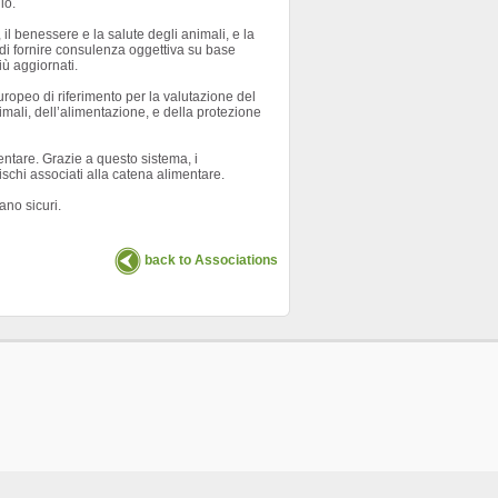
io.
il benessere e la salute degli animali, e la
o di fornire consulenza oggettiva su base
iù aggiornati.
ropeo di riferimento per la valutazione del
imali, dell’alimentazione, e della protezione
entare. Grazie a questo sistema, i
ischi associati alla catena alimentare.
ano sicuri.
back to Associations