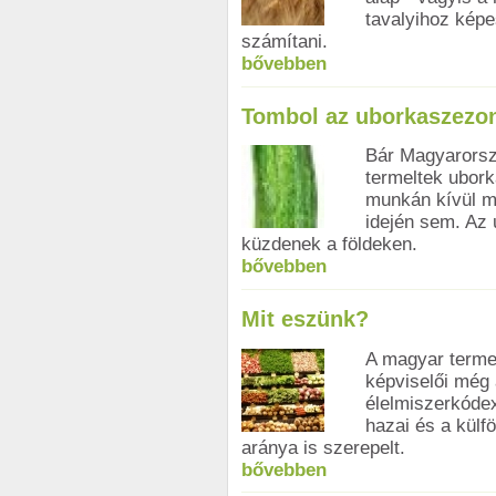
tavalyihoz képe
számítani.
bővebben
Tombol az uborkaszezo
Bár Magyarorsz
termeltek ubork
munkán kívül 
idején sem. Az
küzdenek a földeken.
bővebben
Mit eszünk?
A magyar terme
képviselői még 
élelmiszerkódex
hazai és a külf
aránya is szerepelt.
bővebben