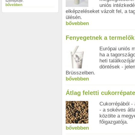
szereplője.
uniós intézkedé
bővebben
elképzeléseket vázolt fel, a 
ülésén.
bővebben
Fenyegetnek a termelők:
Európai uniós m
ha a tagország
heti találkozó
döntések - jele
Brüsszelben.
bővebben
Átlag feletti cukorrép
Cukorrépából - 
- a sokéves átl
közölte a megy
főigazgatója.
bővebben