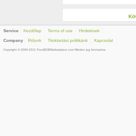
Köv
Service
Kezdőlap
Terms of use
Hirdetések
Company
Rólunk
Titoktartási politikánk
Kapcsolat
Copyright © 2006-2011 FoodB2BMarketplace.com Minden jog fenntartva.