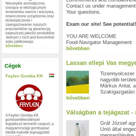
Niezwykle aromatyczne,
Contact us under management
rosnące w ekologicznym
Your questions.
środowisku owoce i warzywa,
nowoczesne urządzenia oraz
doświadczenie i
Exam our site! See potential
zaangażowanie naszych
pracowników są gwarancją
najwyższej jakości produktów.
YOU ARE WELCOME
Jednym z nich jest koncentrat
soku jabłkowego.
Food-Navigator Management
bővebben
bővebben
Lassan ellepi Vas megyé
Cégek
Tizennyolcezer 
Faylen Gomba Kft
nagyobb terüle
Márkus Antal, 
Szakigazgatási
bővebben
Válságban a tejágazat -
A Faylen Gomba Kft.
gombaértékesítéssel
Gráf József agr
foglalkozó termelői csoport, a
magyarországi gombapiac
Unió által enge
ötödik-hatodik legnagyobb
megsegítésére. 