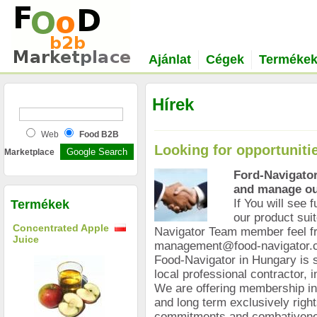
Ajánlat
Cégek
Terméke
Hírek
Web
Food B2B
Looking for opportuniti
Marketplace
Ford-Navigator
and manage our
If You will see 
Termékek
our product suit
Concentrated Apple
Navigator Team member feel fr
Juice
management@food-navigator.
Food-Navigator in Hungary is s
local professional contractor, i
We are offering membership in
and long term exclusively rights
commitments and combativen