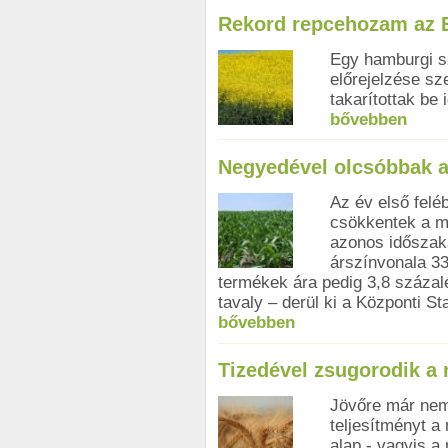
Rekord repcehozam az 
Egy hamburgi s
előrejelzése s
takarítottak be 
bővebben
Negyedével olcsóbbak a
Az év első felé
csökkentek a m
azonos időszak
árszínvonala 33,
termékek ára pedig 3,8 százalé
tavaly – derül ki a Központi St
bővebben
Tizedével zsugorodik 
Jövőre már nem 
teljesítményt a
alap - vagyis a