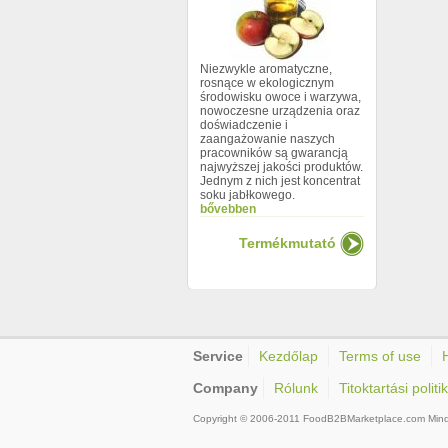
Niezwykle aromatyczne,
rosnące w ekologicznym
środowisku owoce i warzywa,
nowoczesne urządzenia oraz
doświadczenie i
zaangażowanie naszych
pracowników są gwarancją
najwyższej jakości produktów.
Jednym z nich jest koncentrat
soku jabłkowego.
bővebben
Termékmutató
Service
Kezdőlap
Terms of use
Company
Rólunk
Titoktartási polit
Copyright © 2006-2011 FoodB2BMarketplace.com Minde