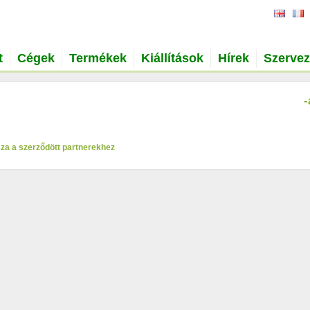
t
Cégek
Termékek
Kiállítások
Hírek
Szervez
-
za a szerződött partnerekhez