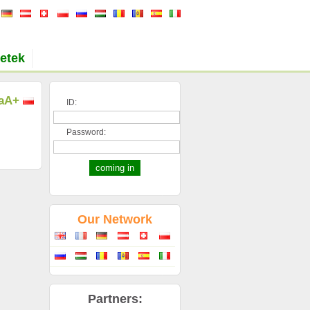
etek
a
A+
ID:
Password:
Our Network
Partners: