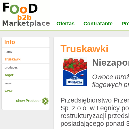
Ofertas
Contratante
Pr
Info
Truskawki
name:
Truskawki
Niezapo
producer:
Algor
Owoce mrożo
flagowych p
www:
www
Przedsiębiorstwo Prz
show Producer
Sp. z o.o. w Legnicy p
restrukturyzacji przed
posiadającego ponad 30 