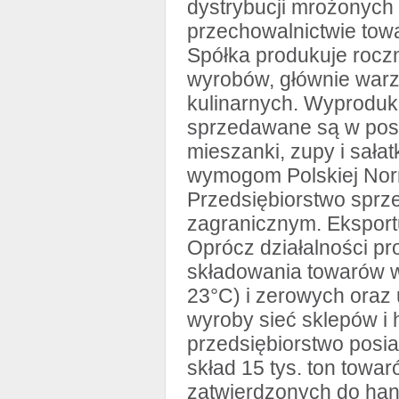
dystrybucji mrożonyc
przechowalnictwie tow
Spółka produkuje roczn
wyrobów, głównie war
kulinarnych. Wyprod
sprzedawane są w posta
mieszanki, zupy i sałat
wymogom Polskiej Norm
Przedsiębiorstwo sprze
zagranicznym. Eksportu
Oprócz działalności pr
składowania towarów w
23°C) i zerowych oraz 
wyroby sieć sklepów i 
przedsiębiorstwo posi
skład 15 tys. ton towar
zatwierdzonych do han