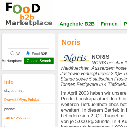
Angebote B2B
Firmen
P
Noris
Web
Food B2B
NORIS
Marketplace
NORIS beschaeftig
Waldfruechten. Ausserdem froste
Jastrowie verfuegt ueber 2 IQF-Tu
Stunde sowie 5 statischen Froste
Info
Tonnen Fertigware in 4 Tiefkueh
city, country :
Im April 2003 haben wir unsere
Produktionskapazitaet durch d
Drawski Mlyn, Polska
weiteren Tiefkuehlbetriebes bet
phone:
erweitert. In diesem Betrieb i
befinden sich 2 IQF-Tunnel mit
+48 67 256 97 86
von je 5.000 kg/Stunde. In 4 