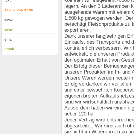
koennen wir insgesamt 4.000 t
fax :
lagern. An den 3 Laderampen k
+48 67 256 97 90
ausgehende Waren mit einem G
1.500 kg gewogen werden. Der 
www:
berechtigt Fleischprodukte zu 
exportieren.
www
Dank unserer langjaehrigen Er
email:
Einkaufs, des Transports und 
kontinuierlich verbessern. Wir
email
entwickelt, die unseren Produkt
den optimalen Erhalt von Gesc
Der Erfolg dieser Bemuehungen
unseren Produkten im In- und 
Unsere Waren werden heute in f
Erfolg verdanken wir vor allem
und einer bewaehrten Kooperat
eigenen breiten Aufkaufsnetzes
sind wir wirtschaftlich unabhae
Ausserdem haben wir einen ei
ueber 120 ha.
Jeder Vertrag wird entspreche
abgearbeitet. Wir sind auch of
sie nicht im Widerspruch zu u